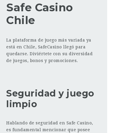
Safe Casino
Chile
La plataforma de juego más variada ya
está en Chile, SafeCasino llegó para
quedarse. Diviértete con su diversidad
de juegos, bonos y promociones.
Seguridad y juego
limpio
Hablando de seguridad en Safe Casino,
es fundamental mencionar que posee