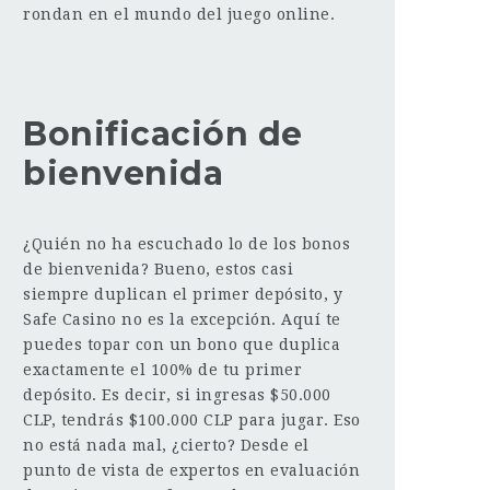
rondan en el mundo del juego online.
Bonificación de
bienvenida
¿Quién no ha escuchado lo de los bonos
de bienvenida? Bueno, estos casi
siempre duplican el primer depósito, y
Safe Casino no es la excepción. Aquí te
puedes topar con un bono que duplica
exactamente el 100% de tu primer
depósito. Es decir, si ingresas $50.000
CLP, tendrás $100.000 CLP para jugar. Eso
no está nada mal, ¿cierto? Desde el
punto de vista de expertos en evaluación