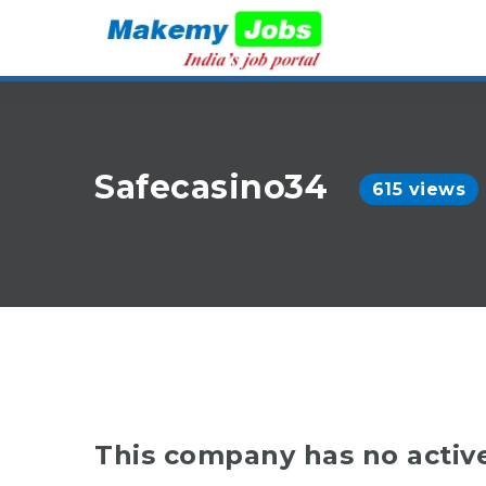
Safecasino34
615 views
This company has no activ