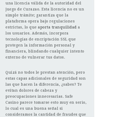
una licencia válida de la autoridad del
juego de Curazao. Esta licencia no es un
simple trámite; garantiza que la
plataforma opera bajo regulaciones
estrictas, lo que
aporta tranquilidad
a
los usuarios. Además, incorpora
tecnologías de encriptación SSL que
protegen la información personal y
financiera, blindando cualquier intento
externo de vulnerar tus datos.
Quizá no todos le prestan atención, pero
estas capas adicionales de seguridad son
las que hacen la diferencia, ¿sabes? Te
evitan dolores de cabeza y
preocupaciones innecesarias. Safe
Casino parece tomarse esto muy en serio,
lo cual es una buena señal si
consideramos la cantidad de fraudes que