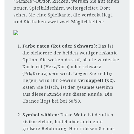
"Gamble"-Button klicken, werden Sie auf einen
neuen Spielbildschirm weitergeleitet. Dort
sehen Sie eine Spielkarte, die verdeckt liegt,
und Sie haben zwei zwei Möglichkeiten:
Farbe raten (Rot oder Schwarz):
Das ist
die sicherere der beiden weniger riskante
Option. Sie wetten darauf, ob die verdeckte
Karte rot (Herz/Karo) oder schwarz
(Pik/Kreuz) sein wird. Liegen Sie richtig
liegen, wird Ihr Gewinn
verdoppelt (x2)
.
Raten Sie falsch, ist der gesamte Gewinn
aus dieser Runde aus dieser Runde. Die
Chance liegt bei bei 50/50.
Symbol wählen:
Diese Wette ist deutlich
risikoreicher, bietet aber auch eine
größere Belohnung. Hier müssen Sie das