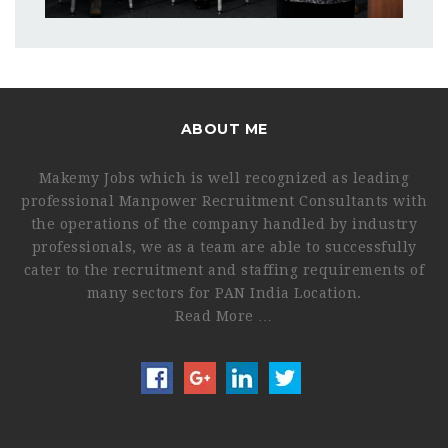
ABOUT ME
Makemy Jobs which is well recognized as leading
professional Manpower Recruitment Consultants with
the operations of the company handled by industry
professionals, we as a team are able to successfully
cater to the recruitment and staffing requirements of
many sectors for PAN India Location.
Read More …