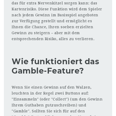
das für extra Nervenkitzel sorgen kann: das
Kartenrisiko. Diese Funktion wird dem Spieler
nach jedem Gewinn im Basisspiel angeboten
zur Verfügung gestellt und ermöglicht es
Ihnen die Chance, Ihren soeben erzielten
Gewinn zu steigern – aber mit dem
entsprechenden Risiko, alles zu verlieren.
Wie funktioniert das
Gamble-Feature?
Wenn Sie einen Gewinn auf den Walzen,
leuchten in der Regel zwei Buttons auf:
"Einsammeln" (oder "Collect") (um den Gewinn
Ihrem Guthaben gutzuschreiben) und
"Gamble". Sollten Sie sich für auf den