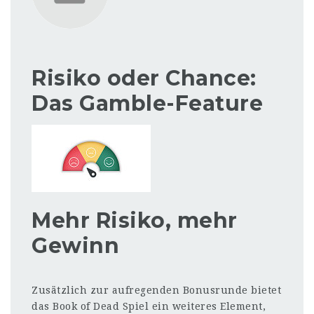
Risiko oder Chance:
Das Gamble-Feature
Mehr Risiko, mehr
Gewinn
Zusätzlich zur aufregenden Bonusrunde bietet
das Book of Dead Spiel ein weiteres Element,