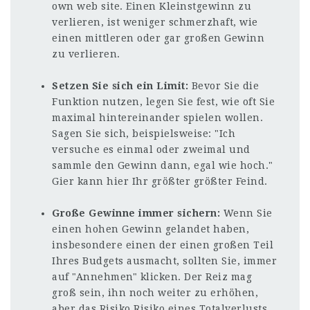
own web site. Einen Kleinstgewinn zu
verlieren, ist weniger schmerzhaft, wie
einen mittleren oder gar großen Gewinn
zu verlieren.
Setzen Sie sich ein Limit:
Bevor Sie die
Funktion nutzen, legen Sie fest, wie oft Sie
maximal hintereinander spielen wollen.
Sagen Sie sich, beispielsweise: "Ich
versuche es einmal oder zweimal und
sammle den Gewinn dann, egal wie hoch."
Gier kann hier Ihr größter größter Feind.
Große Gewinne immer sichern:
Wenn Sie
einen hohen Gewinn gelandet haben,
insbesondere einen der einen großen Teil
Ihres Budgets ausmacht, sollten Sie, immer
auf "Annehmen" klicken. Der Reiz mag
groß sein, ihn noch weiter zu erhöhen,
aber das Risiko Risiko eines Totalverlusts