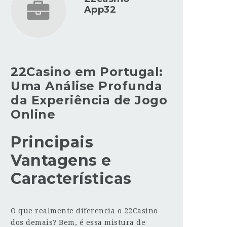
App32
22Casino em Portugal:
Uma Análise Profunda
da Experiência de Jogo
Online
Principais
Vantagens e
Características
O que realmente diferencia o 22Casino
dos demais? Bem, é essa mistura de