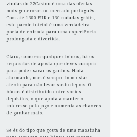
vindas do 22Casino é uma das ofertas
mais generosas no mercado português.
Com até 1500 EUR e 150 rodadas grátis,
este pacote inicial é uma verdadeira
porta de entrada para uma experiência
prolongada e divertida.
Claro, como em qualquer bónus, há os
requisitos de aposta que deves cumprir
para poder sacar os ganhos. Nada
alarmante, mas é sempre bom estar
atento para não levar susto depois. O
bónus é distribuído entre vários
depósitos, o que ajuda a manter o
interesse pelo jogo e aumenta as chances
de ganhar mais.
Se és do tipo que gosta de uma mãozinha