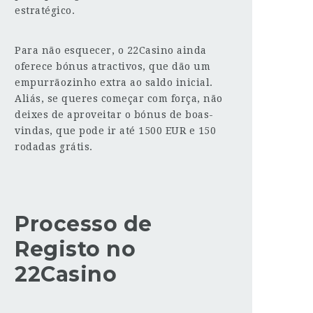
estratégico.
Para não esquecer, o 22Casino ainda
oferece bónus atractivos, que dão um
empurrãozinho extra ao saldo inicial.
Aliás, se queres começar com força, não
deixes de aproveitar o bónus de boas-
vindas, que pode ir até 1500 EUR e 150
rodadas grátis.
Processo de
Registo no
22Casino