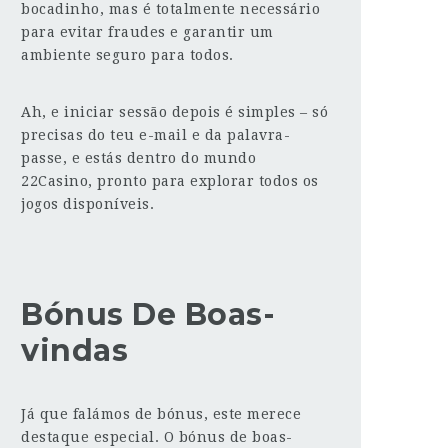
bocadinho, mas é totalmente necessário
para evitar fraudes e garantir um
ambiente seguro para todos.
Ah, e iniciar sessão depois é simples – só
precisas do teu e-mail e da palavra-
passe, e estás dentro do mundo
22Casino, pronto para explorar todos os
jogos disponíveis.
Bónus De Boas-
vindas
Já que falámos de bónus, este merece
destaque especial. O bónus de boas-